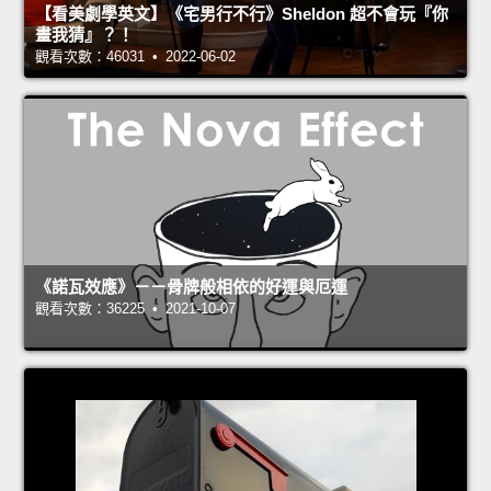
【看美劇學英文】《宅男行不行》Sheldon 超不會玩『你
畫我猜』？！
觀看次數：46031 • 2022-06-02
《諾瓦效應》－－骨牌般相依的好運與厄運
觀看次數：36225 • 2021-10-07