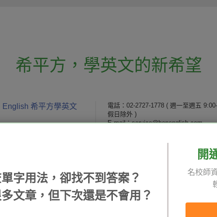
希平方
，
學英文的新希望
電話：02-2727-1778
( 週一至週五 9:00-
 English 希平方學英文
假日除外 )
E-mail：service@hopenglish.com
統編：24746401
開
 / 追蹤：
攻其不背
ICRT
隱私
名校師資
精選影片
翰林
說明
查單字用法，卻找不到答案？
每日片語
關於我們
專欄教學
媒體報導
很多文章，但下次還是不會用？