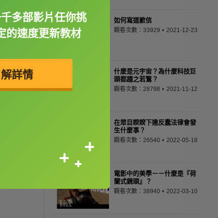
一千多部影片任你挑
如何寫道歉信
觀看次數：33929
2021-12-23
定的速度更新教材
什麼是元宇宙？為什麼科技巨
了解詳情
頭都趨之若鶩？
觀看次數：28798
2021-11-12
在眾目睽睽下違反蠢法律會發
生什麼事？
觀看次數：26540
2022-05-18
電影中的美學－－什麼是『荷
蘭式鏡頭』？
觀看次數：38940
2022-03-10