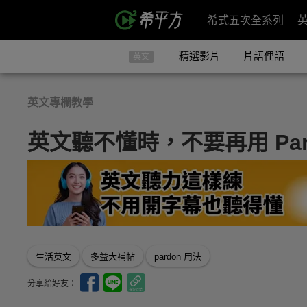
希式五次全系列
精選影片
片語俚語
英文
英文專欄教學
英文聽不懂時，不要再用 Par
生活英文
多益大補帖
pardon 用法
分享給好友：