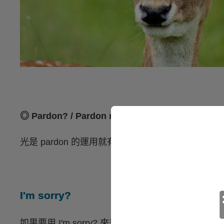
◎ Pardon? / Pardon me? / I beg your pardon?
光是 pardon 的運用就有很多種，是我們最常見
I'm sorry?
如果要用 I'm sorry? 來表示沒聽懂，記得尾