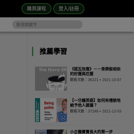
購買課程
登入/註冊
推薦學習
《諾瓦效應》－－骨牌般相依
的好運與厄運
觀看次數：36221
2021-10-07
【一分鐘英語】如何有禮貌地
給予他人建議？
觀看次數：37248
2021-12-03
小企鵝寶寶長大的第一步