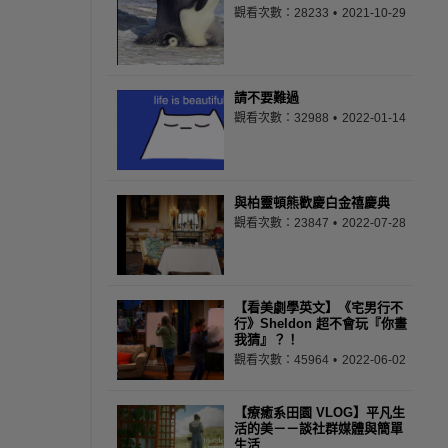
觀看次數：28233
2021-10-29
請不要難過
觀看次數：32988
2022-01-14
與柏靈頓熊歡慶白金禧慶典
觀看次數：23847
2022-07-28
【看美劇學英文】《宅男行不
行》Sheldon 超不會玩『你畫
我猜』？！
觀看次數：45964
2022-06-02
【療癒系田園 VLOG】平凡生
活的美－－談社群媒體與簡單
生活