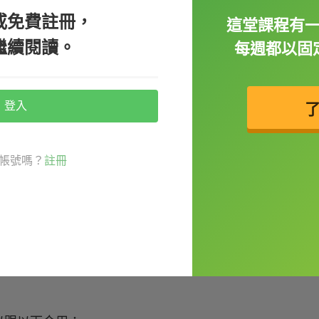
或免費註冊，
這堂課程有
繼續閱讀。
每週都以固
y?
登入
接問的話可能會有點不夠有禮貌，前面可以再
帳號嗎？
註冊
好意思，剛剛你說的是什麼？）
at you mean. / I don't get it. / I