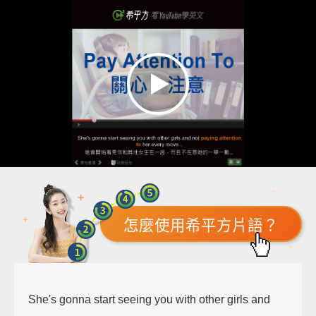
怎麼使用希平方片語？
She's gonna start seeing you with other girls and