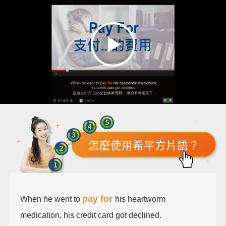
怎麼使用希平方片語？
pay for
When he went to
his heartworm
medication, his credit card got declined.