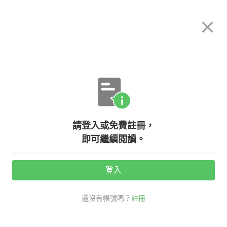
希平方
×
攻其不背
立即使用
App 開放下載中
購買課程
登入/註冊
英文專欄教學
請登入或免費註冊，
這六個英文片語都跟『錢』有關？
即可繼續閱讀。
『cook the books』是什麼意思？
登入
活動期間：
7/31 ~ 8/28
還沒有帳號嗎？
註冊
職場商用英文
多益大補帖
退休金 英文
cook the books