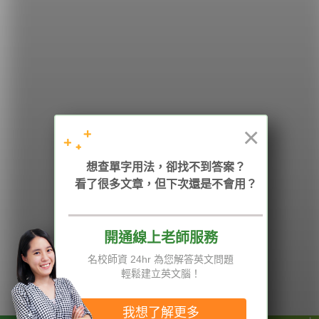
學英文的新希望
HOPE English 希平方學英文
×
加入我們 / 追蹤：
想查單字用法，卻找不到答案？
看了很多文章，但下次還是不會用？
電話：02-2727-1778
( 週一至週五 9:00-12:00、13:30-18:00，國定假日除外 )
E-mail：service@hopenglish.com
統編：24746401
開通線上老師服務
名校師資 24hr 為您解答英文問題
攻其不背
ICRT
隱私權與服務條款
輕鬆建立英文腦！
精選影片
翰林
說明與導覽
每日片語
關於我們
專欄教學
媒體報導
我想了解更多