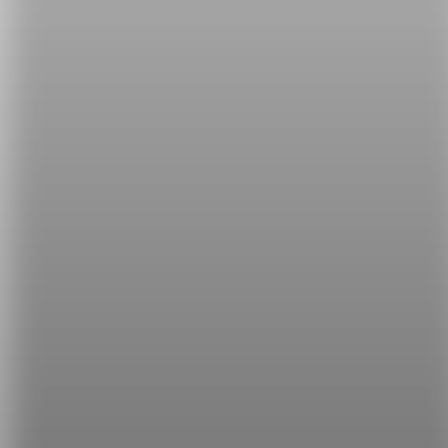
「黃金握手」？！到底是什麼意思呢？其實是指職等
比較高的人他的「退休金」或「遣散費」，常常指數
目不小的費用喔。舉個例子：
My father was given a golden handshake for all of his
dedication and hard work.
（我父親因為他對公司的貢獻和努力獲得一筆不小的
退休金。）
希平方