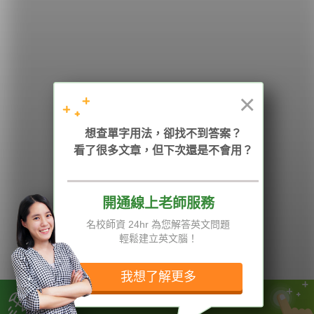
學英文的新希望
HOPE English 希平方學英文
×
加入我們 / 追蹤：
想查單字用法，卻找不到答案？
看了很多文章，但下次還是不會用？
電話：02-2727-1778
( 週一至週五 9:00-12:00、13:30-18:00，國定假日除外 )
E-mail：service@hopenglish.com
統編：24746401
開通線上老師服務
名校師資 24hr 為您解答英文問題
攻其不背
ICRT
隱私權與服務條款
輕鬆建立英文腦！
精選影片
翰林
說明與導覽
每日片語
關於我們
專欄教學
媒體報導
我想了解更多
別把願望，等成遺憾
版權所有 © 2013-2026 希平方科技股份有限公司 All Rights Reserved.