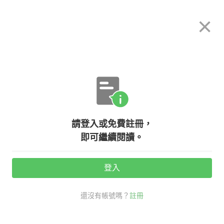
希平方
×
攻其不背
立即使用
App 開放下載中
購買課程
登入/註冊
英文專欄教學
請登入或免費註冊，
希平方 - 生活會話(四) - 客服篇
即可繼續閱讀。
登入
活動期間：
7/31 ~ 8/28
還沒有帳號嗎？
註冊
生活英文
口說英語充電站
客服 英文