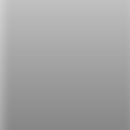
學英文真的不用背，驚人成效看得見！
看一個暑假學好英文的故事
了解攻其不背特訓課程
聽聽攻其不
背的學生怎麼說
立刻免費體驗攻其不背
希平方