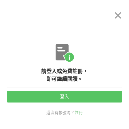
希平方
×
攻其不背
立即使用
App 開放下載中
購買課程
登入/註冊
英文專欄教學
請登入或免費註冊，
【希平方上課囉】英文標點符號怎麼
即可繼續閱讀。
用？
登入
活動期間：
7/31 ~ 8/28
還沒有帳號嗎？
註冊
老師救救我
考試英文
英文標點符號