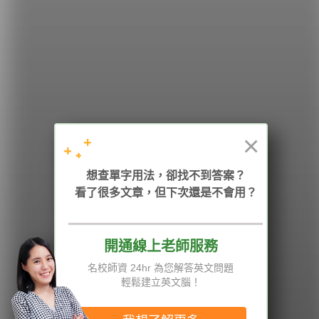
希平方
學英文的新希望
HOPE English 希平方學英文
×
加入我們 / 追蹤：
想查單字用法，卻找不到答案？
看了很多文章，但下次還是不會用？
開通線上老師服務
電話：02-2727-1778
( 週一至週五 9:00-12:00、13:30-18:00，國定假日除外 )
E-mail：service@hopenglish.com
名校師資 24hr 為您解答英文問題
統編：24746401
輕鬆建立英文腦！
攻其不背
ICRT
隱私權與服務條款
精選影片
翰林
說明與導覽