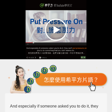
怎麼使用希平方片語？
And especially if someone asked you to do it, they