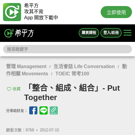
希平方
攻其不背
立即使用
App 開放下載中
購買課程
登入/註冊
管理 Management
生活會話 Life Conversation
動
/
/
作相關 Movements
TOEIC 常考100
/
「整合、組成、組合」- Put
收藏
Together
分享給好友：
觀看次數：8768 •
2012-07-15