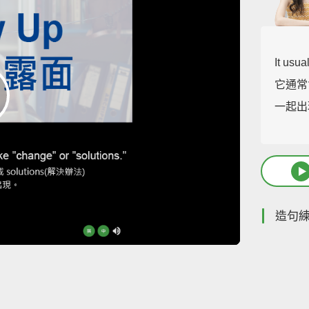
It usua
它通常會
一起出
造句