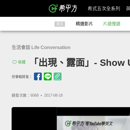
希式五次全系列
精選影片
片語俚語
英文
生活會話 Life Conversation
「出現、露面」- Show 
收藏
分享給好友：
觀看次數：6068 •
2017-08-18