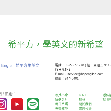
希平方
，
學英文的新希望
電話：02-2727-1778
( 週一至週五 9:00-
 English 希平方學英文
假日除外 )
E-mail：service@hopenglish.com
統編：24746401
 / 追蹤：
攻其不背
ICRT
隱私
精選影片
翰林
說明
每日片語
關於我們
專欄教學
媒體報導