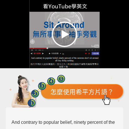
怎麼使用希平方片語？
And contrary to popular belief, ninety percent of the