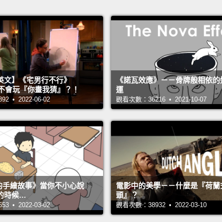
英文】《宅男行不行》
《諾瓦效應》－－骨牌般相依的
n 超不會玩『你畫我猜』？！
運
 • 2022-06-02
觀看次數：36216 • 2021-10-07
s 的手繪故事》當你不小心說
電影中的美學－－什麼是『荷蘭
的時候…
頭』？
 • 2022-03-02
觀看次數：38932 • 2022-03-10