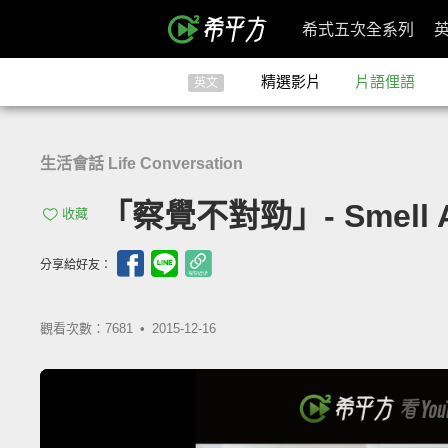
希式五次全系列
精選影片
片語俚語
英文
生活會話 Life Conversation
「察覺不對勁」- Smell A
收藏
分享給好友：
觀看次數：7681 •
2015-12-16