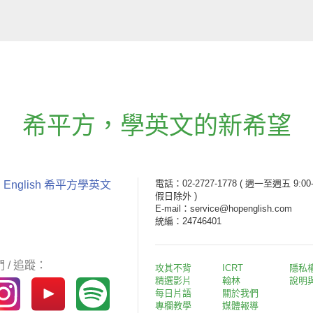
希平方
，
學英文的新希望
電話：02-2727-1778
( 週一至週五 9:00-
 English 希平方學英文
假日除外 )
E-mail：service@hopenglish.com
統編：24746401
 / 追蹤：
攻其不背
ICRT
隱私
精選影片
翰林
說明
每日片語
關於我們
專欄教學
媒體報導