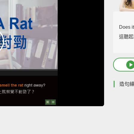
Does i
這聽起
造句