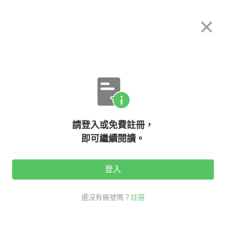
希平方
×
攻其不背
立即使用
App 開放下載中
購買課程
登入/註冊
英文專欄教學
請登入或免費註冊，
一種米養百樣人！『怪咖、媽寶』英
即可繼續閱讀。
文怎麼說？
登入
活動期間：
7/31 ~ 8/28
還沒有帳號嗎？
註冊
老外其實這樣說
生活英文
怪咖 英文