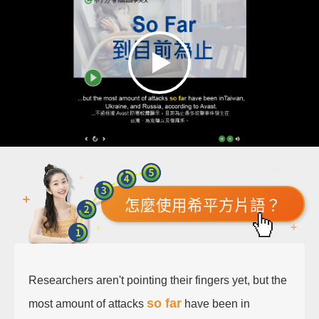
怎麼使用希平方片語？
Researchers aren't pointing their fingers yet, but the
so far
most amount of attacks
have been in