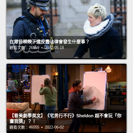
在眾目睽睽下違反蠢法律會發生什麼事？
觀看次數：26551 • 2022-05-18
【看美劇學英文】《宅男行不行》Sheldon 超不會玩『你
畫我猜』？！
觀看次數：46055 • 2022-06-02