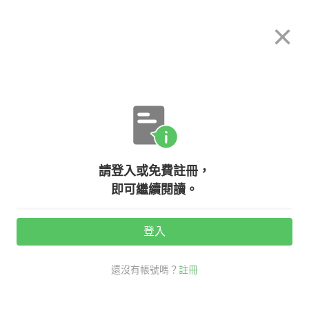
希平方
×
攻其不背
立即使用
App 開放下載中
購買課程
登入/註冊
英文專欄教學
請登入或免費註冊，
在太空擰毛巾？表面張力的傑作！
即可繼續閱讀。
登入
活動期間：
7/31 ~ 8/28
還沒有帳號嗎？
註冊
時事英文
名人金句開講
表面張力 英文