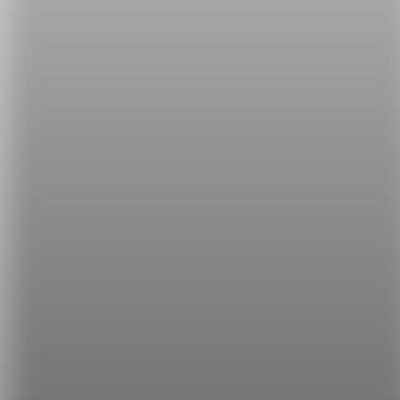
如廁，或清潔身體，可以到加拿大太空局的
YouTube
頻道
挖寶，深入太空員不為人知的生活內幕。
影片來源：
Canadian Space Agency
希平方
學英文的新希望
HOPE English 希平方學英文