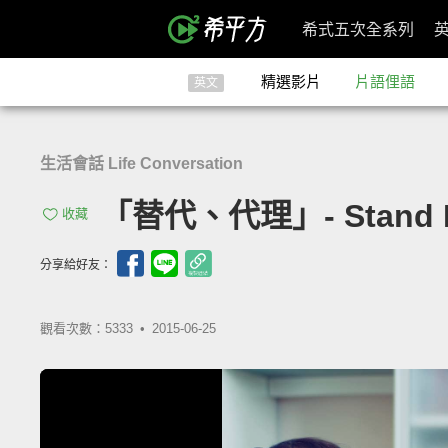
希式五次全系列
精選影片
片語俚語
英文
生活會話 Life Conversation
「替代、代理」- Stand I
收藏
分享給好友：
觀看次數：5333 •
2015-06-25