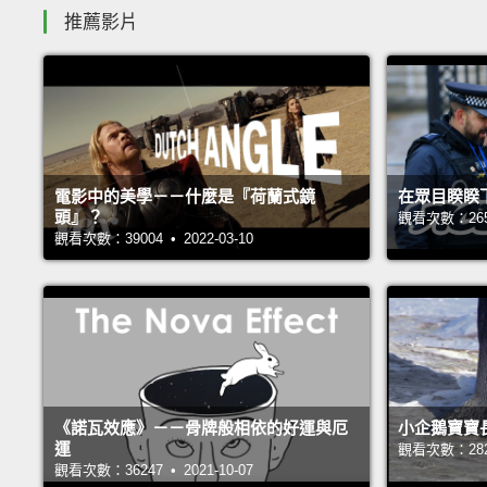
推薦影片
電影中的美學－－什麼是『荷蘭式鏡
在眾目睽睽
頭』？
觀看次數：26562
觀看次數：39004 • 2022-03-10
《諾瓦效應》－－骨牌般相依的好運與厄
小企鵝寶寶
運
觀看次數：28252
觀看次數：36247 • 2021-10-07