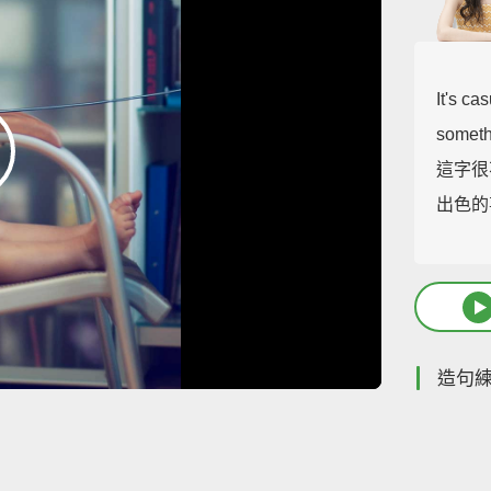
It's ca
someth
這字很
出色的
造句