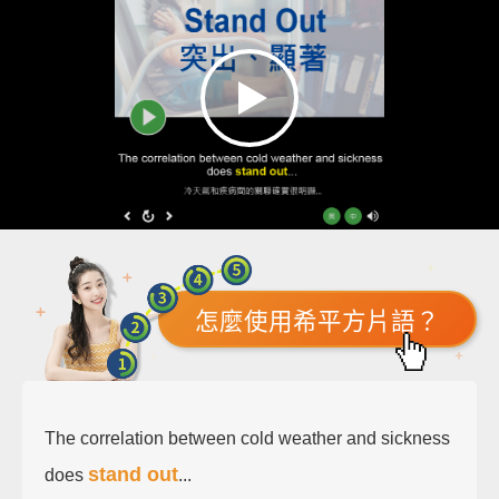
怎麼使用希平方片語？
The correlation between cold weather and sickness
stand out
does
...