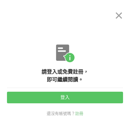
希平方
×
攻其不背
立即使用
App 開放下載中
購買課程
登入/註冊
英文專欄教學
請登入或免費註冊，
幼稚園到博士班，你知道英文該怎麼
即可繼續閱讀。
說嗎？
登入
活動期間：
7/31 ~ 8/28
還沒有帳號嗎？
註冊
老外其實這樣說
生活英文
幼稚園 英文