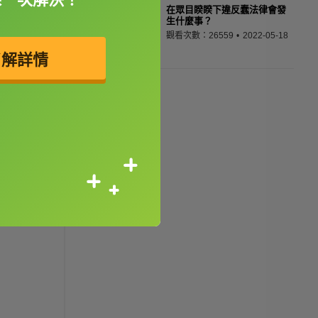
在眾目睽睽下違反蠢法律會發
生什麼事？
觀看次數：26559
2022-05-18
了解詳情