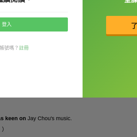
trip to Mexico.
登入
帳號嗎？
註冊
s keen on
Jay Chou's music.
。）