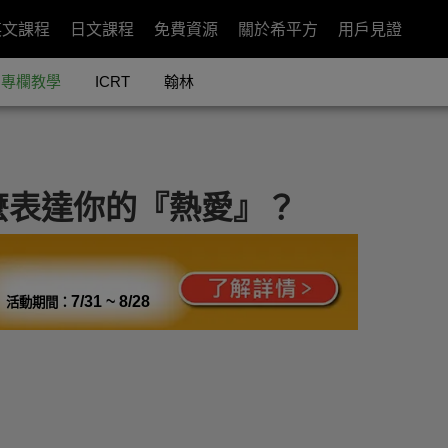
英文課程
日文課程
免費資源
關於希平方
用戶見證
專欄教學
ICRT
翰林
怎麼表達你的『熱愛』？
7/31 ~ 8/28
活動期間：