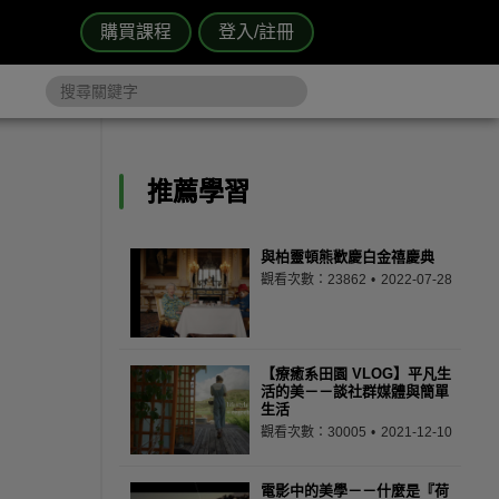
購買課程
登入/註冊
推薦學習
與柏靈頓熊歡慶白金禧慶典
觀看次數：23862
2022-07-28
【療癒系田園 VLOG】平凡生
活的美－－談社群媒體與簡單
生活
觀看次數：30005
2021-12-10
電影中的美學－－什麼是『荷