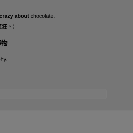
 crazy about
chocolate.
瘋狂。）
某事物
hy.