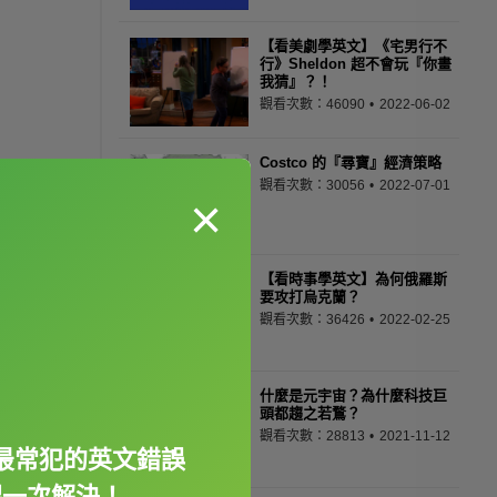
【看美劇學英文】《宅男行不
行》Sheldon 超不會玩『你畫
我猜』？！
觀看次數：46090
2022-06-02
Costco 的『尋寶』經濟策略
觀看次數：30056
2022-07-01
×
【看時事學英文】為何俄羅斯
要攻打烏克蘭？
觀看次數：36426
2022-02-25
什麼是元宇宙？為什麼科技巨
頭都趨之若鶩？
觀看次數：28813
2021-11-12
最常犯的英文錯誤
課一次解決！