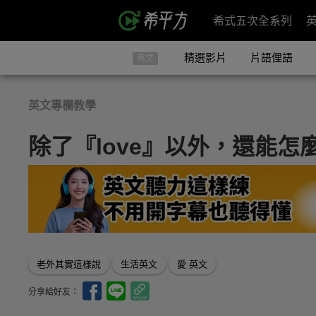
希式五次全系列
精選影片
片語俚語
英文
英文專欄教學
除了『love』以外，還能
老外其實這樣說
生活英文
愛 英文
分享給好友：