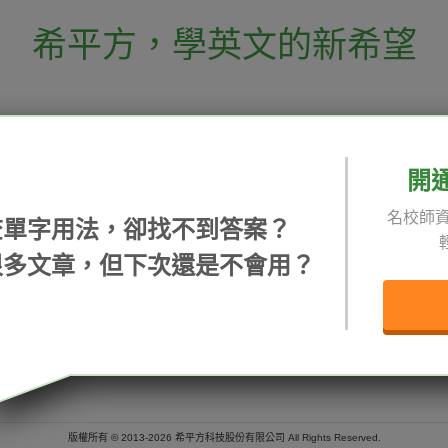
希平方
，
學英文的新希望
電話：02-2727-1778
( 週一至週五 9:00-
 English 希平方學英文
假日除外 )
E-mail：service@hopenglish.com
開
統編：24746401
名校師資
查單字用法，卻找不到答案？
 / 追蹤：
攻其不背
ICRT
隱私
很多文章，但下次還是不會用？
精選影片
翰林
說明
每日片語
關於我們
專欄教學
媒體報導
版權所有 © 2013-2026 希平方科技股份有限公司 All Rights Reserved.