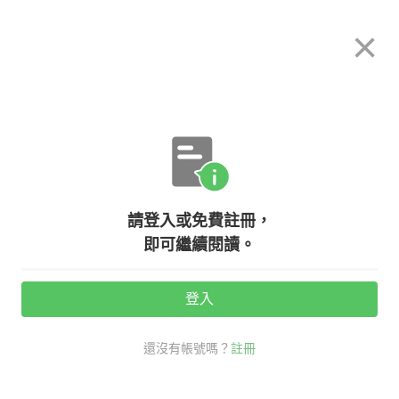
希平方
×
攻其不背
立即使用
App 開放下載中
購買課程
登入/註冊
英文專欄教學
請登入或免費註冊，
問東問西的跟屁蟲－－英文附加問句
即可繼續閱讀。
登入
活動期間：
7/31 ~ 8/28
還沒有帳號嗎？
註冊
考試英文
多益大補帖
英文 附加問句