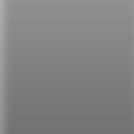
Keep quiet, won't you?（安靜，好嗎？）
如果是 let's 句型的話，我們則會搭配 shall we 這個附
加問句。例如：
Let's go to the movies, shall we?（我們來去看電
影，好嗎？）
Let’s have some wine, shall we?（我們喝點酒，好
嗎？）