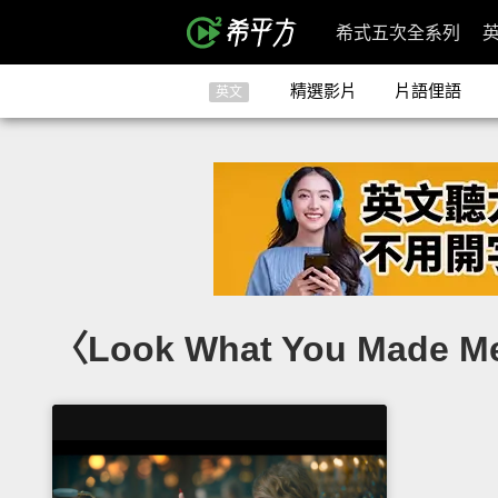
希式五次全系列
精選影片
片語俚語
英文
〈Look What You Made