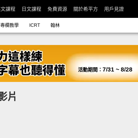
英文課程
日文課程
免費資源
關於希平方
用戶見證
專欄教學
ICRT
翰林
7/31 ~ 8/28
活動期間：
影片