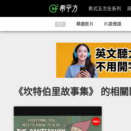
希式五次全系列
精選影片
片語俚語
英文
《坎特伯里故事集》 的相關