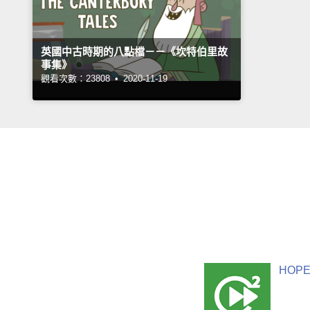
英國中古時期的八點檔－－《坎特伯里故
事集》
觀看次數：23808 •
2020-11-19
HOPE