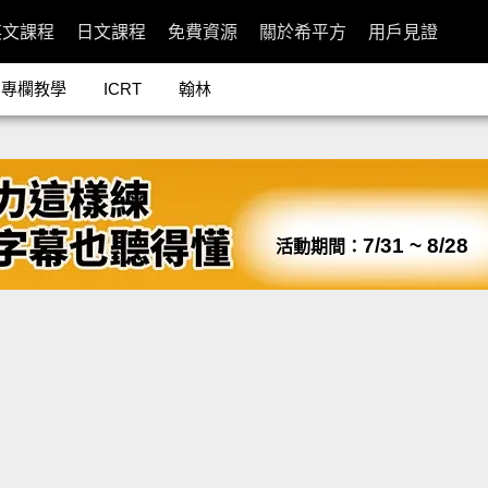
英文課程
日文課程
免費資源
關於希平方
用戶見證
專欄教學
ICRT
翰林
7/31 ~ 8/28
活動期間：