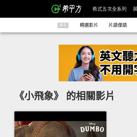
希式五次全系列
精選影片
片語俚語
英文
《小飛象》 的相關影片