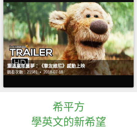
重溫童年舊夢：《摯友維尼》感動上映
觀看次數：21581 •
2018-07-18
希平方
學英文的新希望