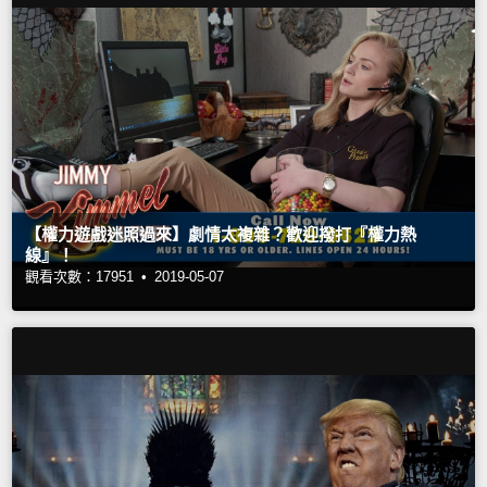
【權力遊戲迷照過來】劇情太複雜？歡迎撥打『權力熱
線』！
觀看次數：17951 •
2019-05-07