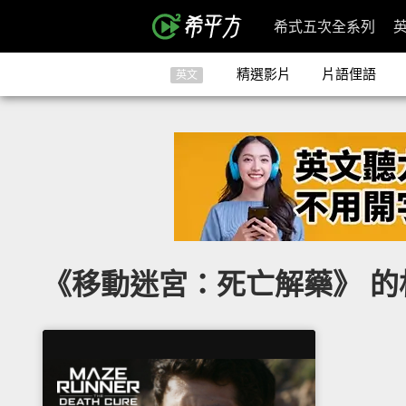
希式五次全系列
精選影片
片語俚語
英文
《移動迷宮：死亡解藥》 的