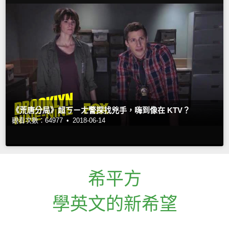
《荒唐分局》超ㄎㄧㄤ警探找兇手，嗨到像在 KTV？
觀看次數：64977 •
2018-06-14
希平方
學英文的新希望