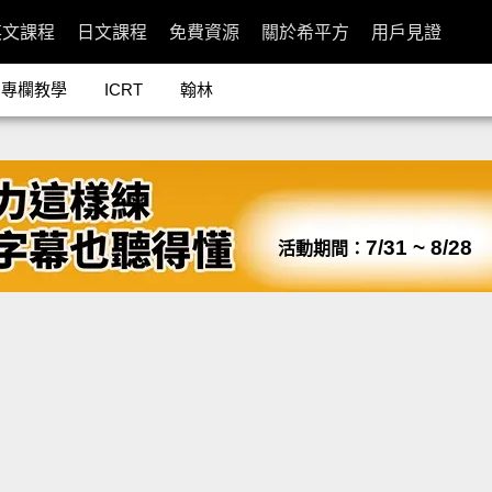
英文課程
日文課程
免費資源
關於希平方
用戶見證
專欄教學
ICRT
翰林
7/31 ~ 8/28
活動期間：