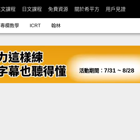
英文課程
日文課程
免費資源
關於希平方
用戶見證
專欄教學
ICRT
翰林
7/31 ~ 8/28
活動期間：