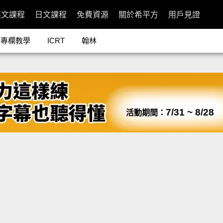
英文課程
日文課程
免費資源
關於希平方
用戶見證
專欄教學
ICRT
翰林
7/31 ~ 8/28
活動期間：