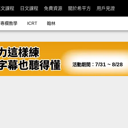
英文課程
日文課程
免費資源
關於希平方
用戶見證
專欄教學
ICRT
翰林
7/31 ~ 8/28
活動期間：