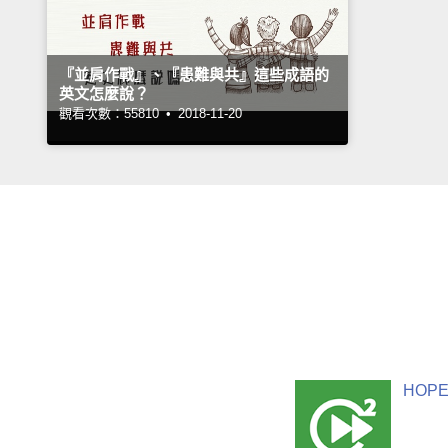
『並肩作戰』、『患難與共』這些成語的
英文怎麼說？
觀看次數：55810 •
2018-11-20
HOPE