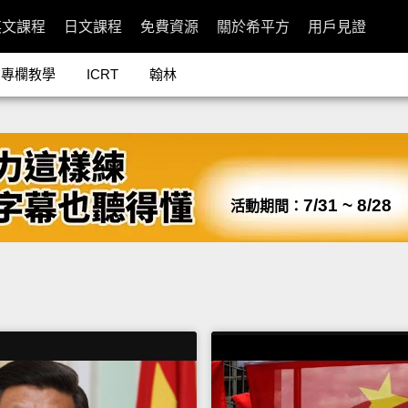
英文課程
日文課程
免費資源
關於希平方
用戶見證
專欄教學
ICRT
翰林
7/31 ~ 8/28
活動期間：