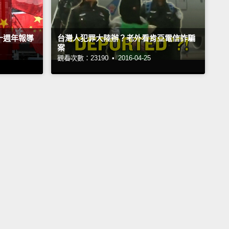
十週年報導
台灣人犯罪大陸辦？老外看肯亞電信詐騙
案
觀看次數：23190 •
2016-04-25