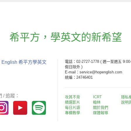
希平方
，
學英文的新希望
電話：02-2727-1778
( 週一至週五 9:00-
 English 希平方學英文
假日除外 )
E-mail：service@hopenglish.com
統編：24746401
 / 追蹤：
攻其不背
ICRT
隱私
精選影片
翰林
說明
每日片語
關於我們
專欄教學
媒體報導