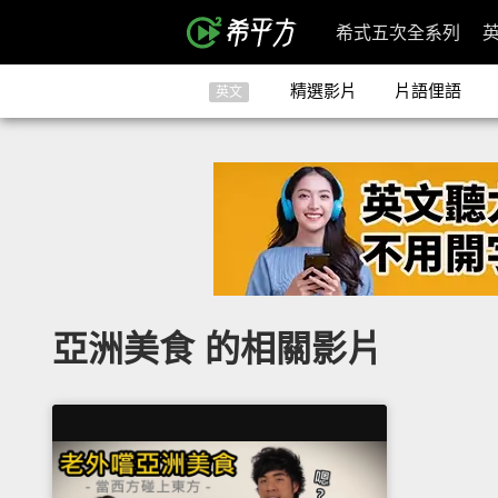
希式五次全系列
精選影片
片語俚語
英文
亞洲美食 的相關影片