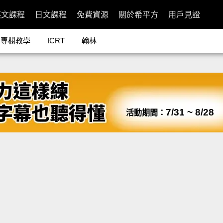
英文課程
日文課程
免費資源
關於希平方
用戶見證
專欄教學
ICRT
翰林
7/31 ~ 8/28
活動期間：