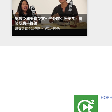
認識亞洲美食英文～老外嚐亞洲美食，搞
笑反應一籮筐
觀看次數：16480 •
2015-10-07
HOPE