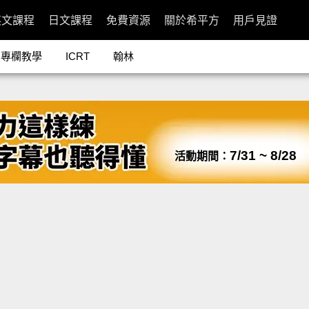
英文課程
日文課程
免費資源
關於希平方
用戶見證
專欄教學
ICRT
翰林
7/31 ~ 8/28
活動期間：