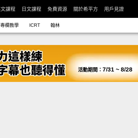
英文課程
日文課程
免費資源
關於希平方
用戶見證
專欄教學
ICRT
翰林
7/31 ~ 8/28
活動期間：