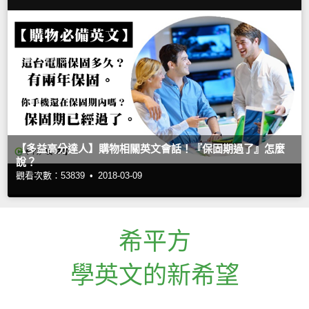
【多益高分達人】購物相關英文會話！『保固期過了』怎麼
說？
觀看次數：53839 •
2018-03-09
希平方
學英文的新希望