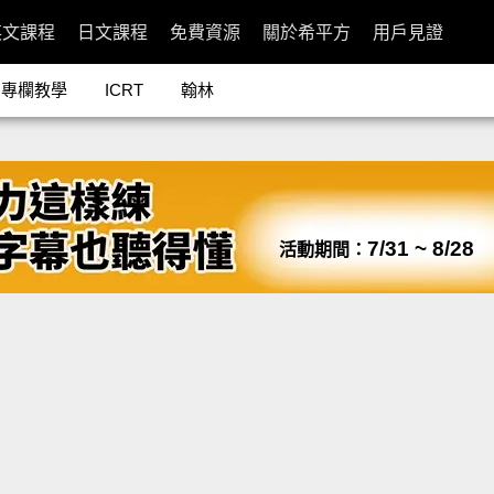
英文課程
日文課程
免費資源
關於希平方
用戶見證
專欄教學
ICRT
翰林
7/31 ~ 8/28
活動期間：