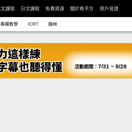
英文課程
日文課程
免費資源
關於希平方
用戶見證
專欄教學
ICRT
翰林
7/31 ~ 8/28
活動期間：