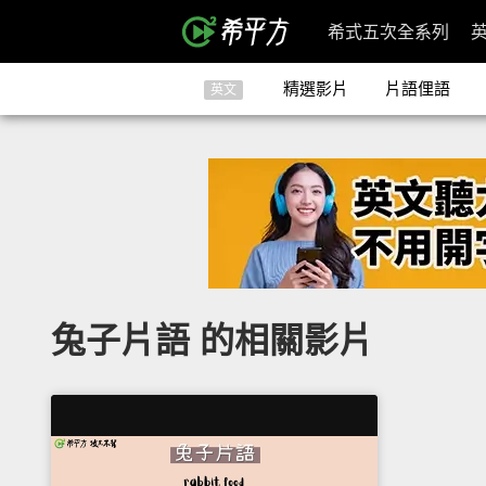
希式五次全系列
精選影片
片語俚語
英文
兔子片語 的相關影片