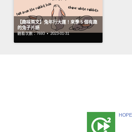
【趣味英文】兔年行大運！來學 5 個有趣
的兔子片語
觀看次數：7693 •
2023-01-31
HOPE