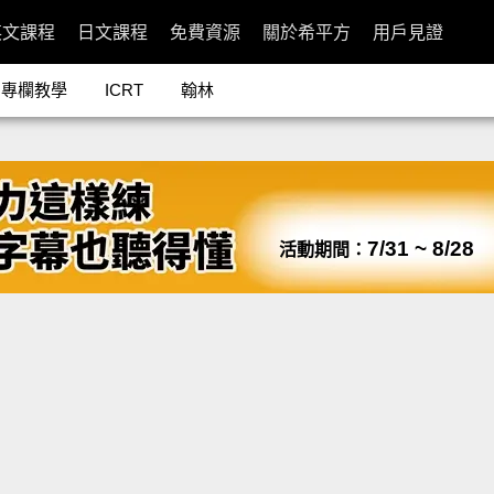
英文課程
日文課程
免費資源
關於希平方
用戶見證
專欄教學
ICRT
翰林
7/31 ~ 8/28
活動期間：