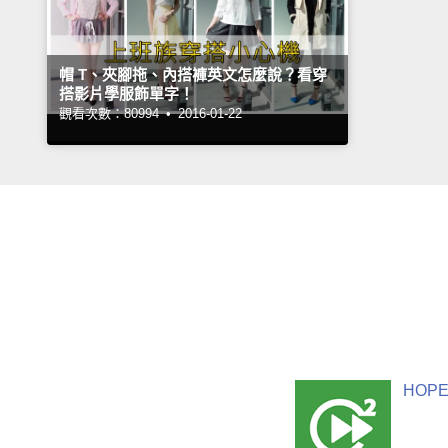
帽 T、夾腳拖、內搭褲英文怎麼說？看穿
搭影片學服飾單字！
觀看次數：80994 •
2016-01-22
HOPE