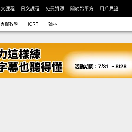
英文課程
日文課程
免費資源
關於希平方
用戶見證
專欄教學
ICRT
翰林
7/31 ~ 8/28
活動期間：