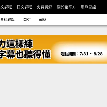
英文課程
日文課程
免費資源
關於希平方
用戶見證
專欄教學
ICRT
翰林
7/31 ~ 8/28
活動期間：