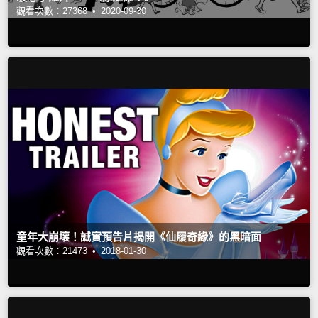
觀看次數：27368 •
2020-09-30
童年大崩壞！誠實預告片揭開《仙履奇緣》的黑暗面
觀看次數：21473 •
2018-01-30