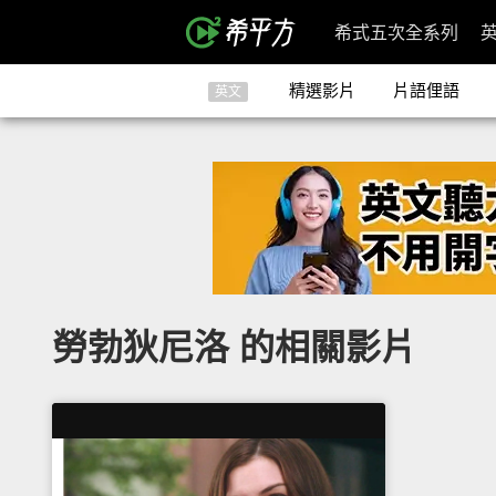
希式五次全系列
精選影片
片語俚語
英文
勞勃狄尼洛 的相關影片