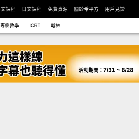
英文課程
日文課程
免費資源
關於希平方
用戶見證
專欄教學
ICRT
翰林
7/31 ~ 8/28
活動期間：