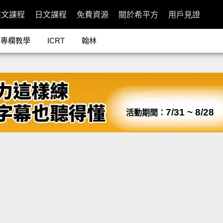
英文課程
日文課程
免費資源
關於希平方
用戶見證
專欄教學
ICRT
翰林
7/31 ~ 8/28
活動期間：