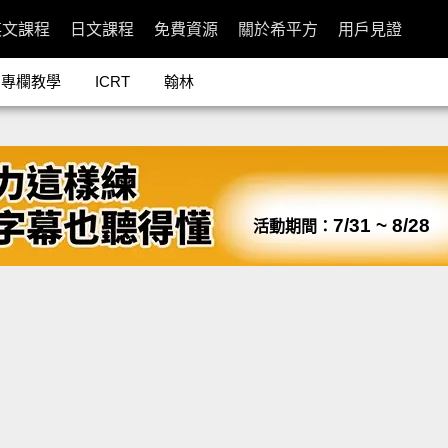
英文課程
日文課程
免費資源
關於希平方
用戶見證
專欄教學
ICRT
翰林
7/31 ~ 8/28
活動期間：