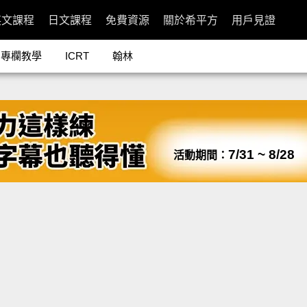
英文課程
日文課程
免費資源
關於希平方
用戶見證
專欄教學
ICRT
翰林
7/31 ~ 8/28
活動期間：