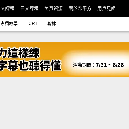
英文課程
日文課程
免費資源
關於希平方
用戶見證
專欄教學
ICRT
翰林
7/31 ~ 8/28
活動期間：