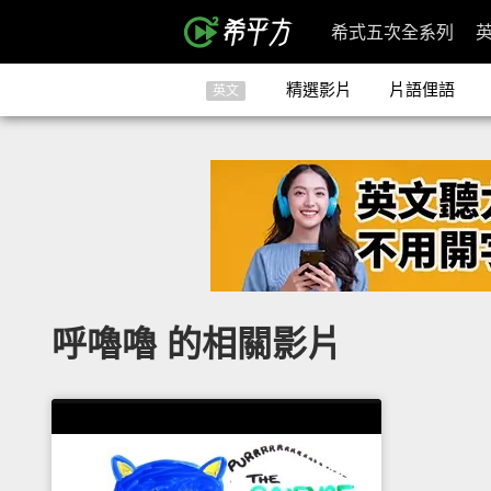
希式五次全系列
精選影片
片語俚語
英文
呼嚕嚕 的相關影片