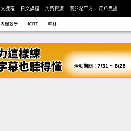
英文課程
日文課程
免費資源
關於希平方
用戶見證
專欄教學
ICRT
翰林
7/31 ~ 8/28
活動期間：