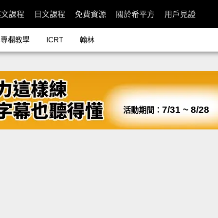
英文課程
日文課程
免費資源
關於希平方
用戶見證
專欄教學
ICRT
翰林
7/31 ~ 8/28
活動期間：