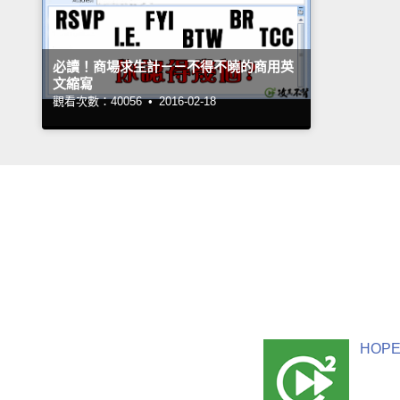
必讀！商場求生計－－不得不曉的商用英
文縮寫
觀看次數：40056 •
2016-02-18
HOPE