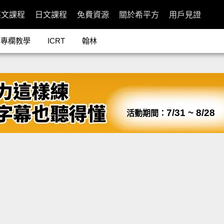
英文課程
日文課程
免費資源
關於希平方
用戶見證
專欄教學
ICRT
翰林
7/31 ~ 8/28
活動期間：